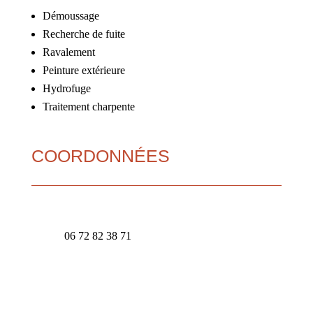
Démoussage
Recherche de fuite
Ravalement
Peinture extérieure
Hydrofuge
Traitement charpente
COORDONNÉES
Mentions Légales
Politique de Confidentialité
Plan du Site
Création Site Internet | WEBILIKO |
Webdesign 842 Concept
06 72 82 38 71
contact@renov-muller.fr