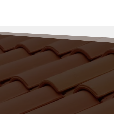
RENOV MULLER
appel à Rénov’ Muller pou