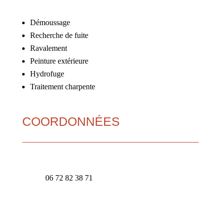
Démoussage
Recherche de fuite
Ravalement
Peinture extérieure
Hydrofuge
Traitement charpente
COORDONNÉES
Mentions Légales
Politique de Confidentialité
Plan du Site
Création Site Internet | WEBILIKO |
Webdesign 842 Concept
06 72 82 38 71
contact@renov-muller.fr