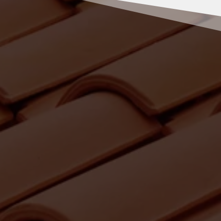
RENOV MULLER
Pourquoi faire appel à Rénov’
Muller pour vos travaux de
peinture à Vals-près-le-Puy ?