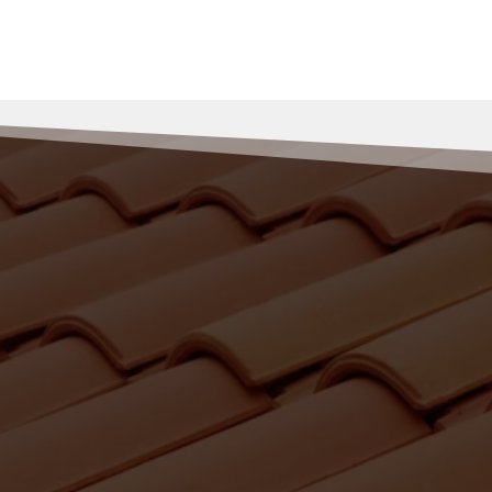
RENOV MULLER
lliciter pour vos travaux
 à Saint-Maurice-en-Gour