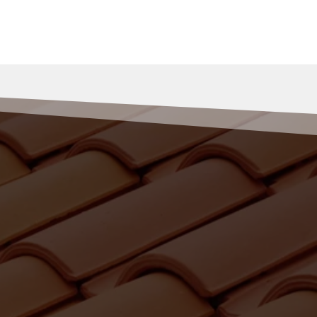
 de ravalement de
gois ?