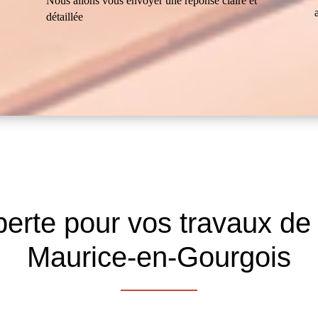
Nous allons vous envoyer une réponse claire et
détaillée
erte pour vos travaux de 
Maurice-en-Gourgois