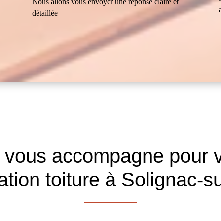
Nous allons vous envoyer une réponse claire et
détaillée
r vous accompagne pour v
tion toiture à Solignac-su