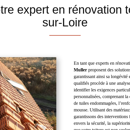
tre expert en rénovation t
sur-Loire
En tant que experts en rénovat
Muller
proposent des solutions
garantissant ainsi sa longévité 
qualifiés procède à une analyse 
identifier les exigences partic
personnalisées, comprenant la d
de tuiles endommagées, l’renfor
mousse. Utilisant des matériau
garantissons des interventions
envers la sécurité, la supériorit
que votre toiture est non seule